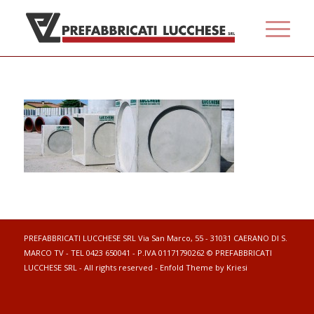
PREFABBRICATI LUCCHESE SRL Via San Marco, 55 - 31031 CAERANO DI S.
MARCO TV - TEL 0423 650041 - P.IVA 01171790262 © PREFABBRICATI
LUCCHESE SRL - All rights reserved -
Enfold Theme by Kriesi