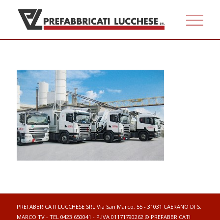
PREFABBRICATI LUCCHESE SRL Via San Marco, 55 - 31031 CAERANO DI S.
MARCO TV - TEL 0423 650041 - P.IVA 01171790262 © PREFABBRICATI